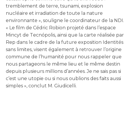
Ces cookies ne
tremblement de terre, tsunami, explosion
sont pas
nucléaire et irradiation de toute la nature
facultatifs. Ils
environnante », souligne le coordinateur de la NDI.
sont nécessaires
au
« Le film de Cédric Robion projeté dans l’espace
fonctionnement
Mincyt de Tecnópolis, ainsi que la carte réalisée par
du site.
Rep dans le cadre de la future exposition Identités
sans limites, visent également à retrouver l’origine
commune de l’humanité pour nous rappeler que
S
ta
nous partageons le même lieu et le même destin
ti
depuis plusieurs millions d’années. Je ne sais pas si
st
c’est une utopie ou si nous oublions des faits aussi
iq
u
simples », conclut M. Giudicelli.
e
s
Af
in
q
u
e